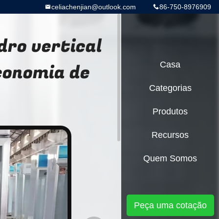
celiachenjian@outlook.com
86-750-8976909
dro vertical
conomia de
Casa
Categorias
Produtos
Recursos
Quem Somos
Peça uma cotação