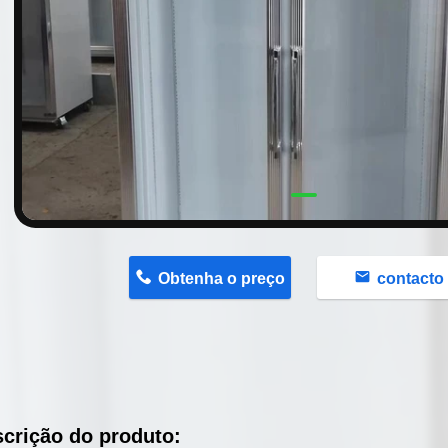
n
Obtenha o preço
contacto
crição do produto: