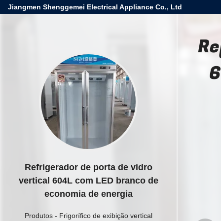
Jiangmen Shenggemei Electrical Appliance Co., Ltd
Re
6
Refrigerador de porta de vidro
vertical 604L com LED branco de
economia de energia
Produtos
-
Frigorífico de exibição vertical