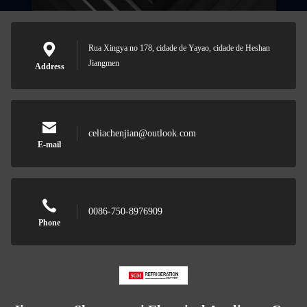
Rua Xingya no 178, cidade de Yayao, cidade de Heshan
Jiangmen
Address
celiachenjian@outlook.com
E-mail
0086-750-8976909
Phone