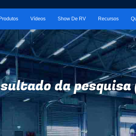
Produtos
Vídeos
Show De RV
Recursos
Q
sultado da pesquisa 