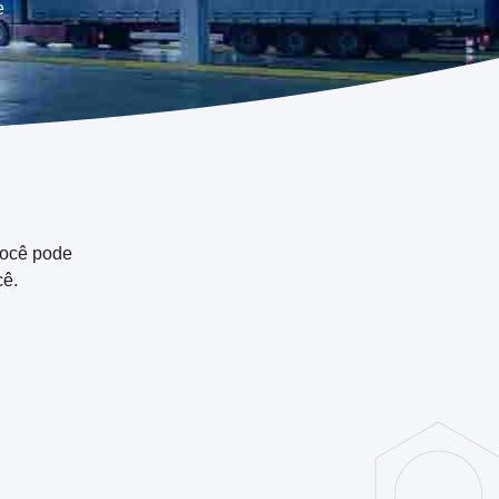
e
 você pode
cê.