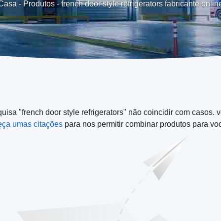
Casa
-
Produtos
-
french door style refrigerators fabricante onlin
isa "french door style refrigerators" não coincidir com casos.
ça umas citações
para nos permitir combinar produtos para vo