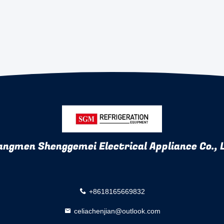
angmen Shenggemei Electrical Appliance Co., 
+8618165669832
celiachenjian@outlook.com