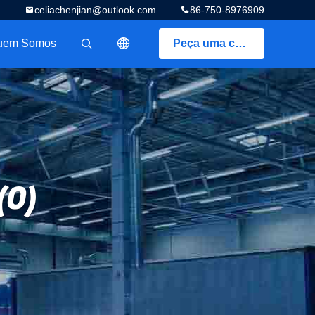
celiachenjian@outlook.com
86-750-8976909
uem Somos
Peça uma cotação
描述
(0)