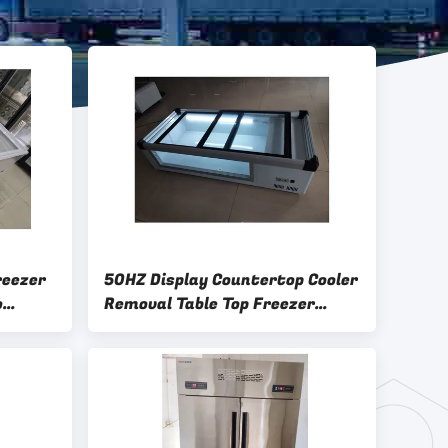
reezer
50HZ Display Countertop Cooler
o
Removal Table Top Freezer
Porta de vidro