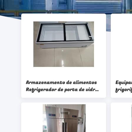
Armazenamento de alimentos
Equipa
Refrigerador de porta de vidro
frigorí
Refrigerador 220V Para
inoxid
arrefecimento direto
contro