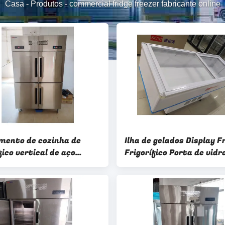
Casa
-
Produtos
-
commercial fridge freezer fabricante online
mento de cozinha de
Ilha de gelados Display F
fico vertical de aço
Frigorífico Porta de vidr
ável de 4 portas com
temperado 3C
le de temperatura