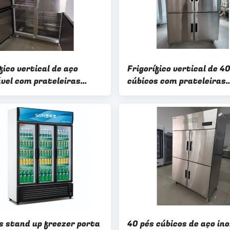
fico vertical de aço
Frigorífico vertical de 4
ável com prateleiras
cúbicos com prateleiras
veis
ajustáveis e controle ele
de temperatura em aço
inoxidável
s stand up freezer porta
40 pés cúbicos de aço ino