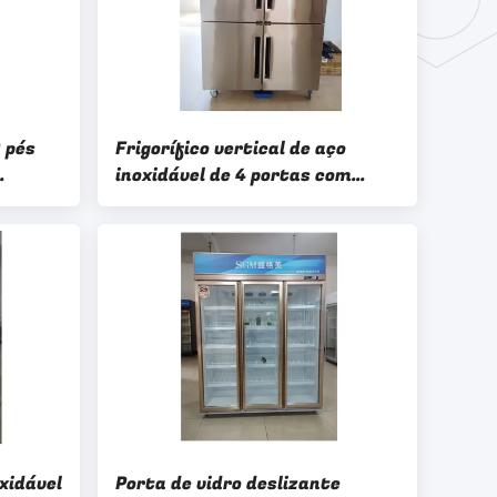
0 pés
Frigorífico vertical de aço
inoxidável de 4 portas com
trônico
descongelamento sem gelo e
controle eletrônico de
temperatura
xidável
Porta de vidro deslizante