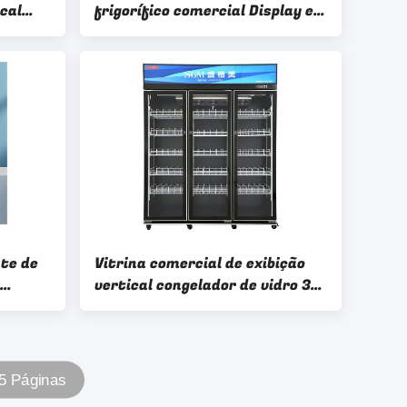
cal
frigorífico comercial Display e
armazenamento
nte de
Vitrina comercial de exibição
vertical congelador de vidro 3
ição e
portas frigorífico vertical
 5 Páginas