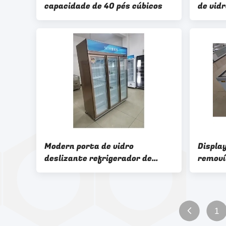
capacidade de 40 pés cúbicos
de vid
três po
Modern porta de vidro
Displa
deslizante refrigerador de
removí
bebidas vitrine porta
deslizante frigorífico comercial
1