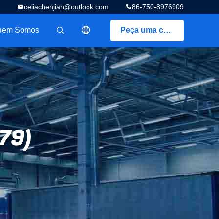
celiachenjian@outlook.com
86-750-8976909
uem Somos
Peça uma cotação
描述
79)