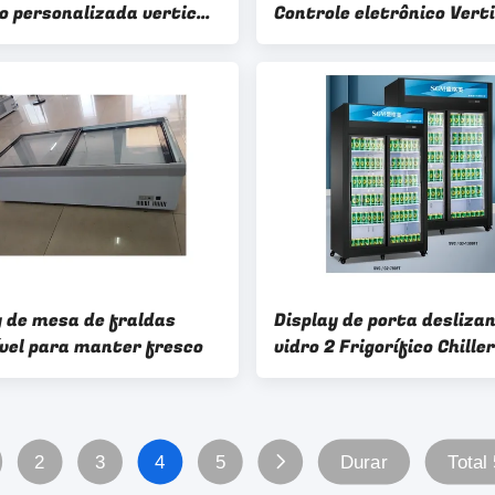
ro personalizada vertical
Controle eletrônico Verti
rtas display frigorífico
Free Frost
y de mesa de fraldas
Display de porta desliza
vel para manter fresco
vidro 2 Frigorífico Chiller
Economia de energia exib
armazenamento
2
3
4
5
Durar
Total