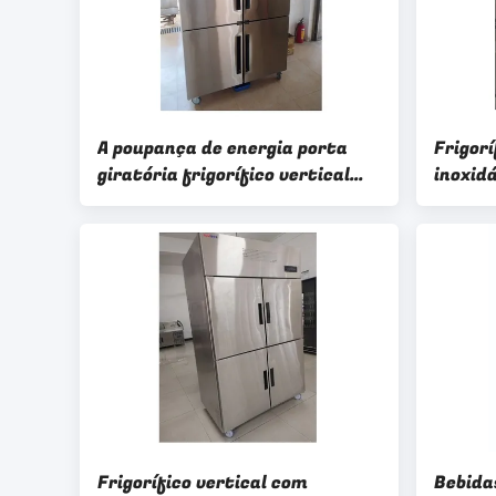
A poupança de energia porta
Frigorí
giratória frigorífico vertical
inoxid
-10/-0 ou -18 temperatura para
ajustá
o supermercado
Frigorífico vertical com
Bebida