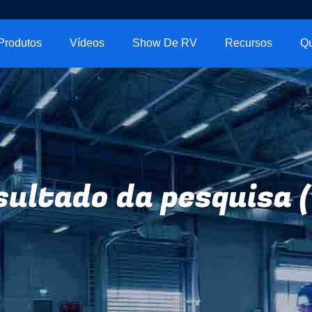
Produtos
Vídeos
Show De RV
Recursos
Q
sultado da pesquisa (